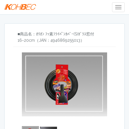
Togg
Navig
■商品名：ｵﾘｵﾝ ﾌｯ素ﾌﾗｲﾊﾟﾝｶﾊﾞｰ(S)ｶﾞﾗｽ窓付
16~20cm（JAN：4946869255013）