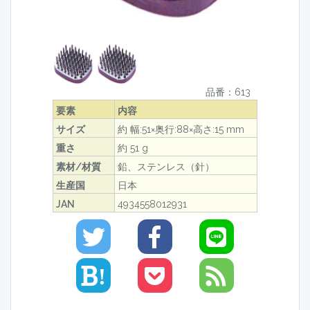
品番：613
要素
内容
サイズ
約 幅:51×奥行:88×高さ:15 mm
重さ
約 51 g
素材/材質
鉛、ステンレス（針）
生産国
日本
JAN
4934558012931
!