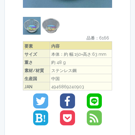
品番：6166
要素
内容
サイズ
本体：約 幅:150×高さ:63 mm
重さ
約 48 g
素材/材質
ステンレス鋼
生産国
中国
JAN
4946869240903
!