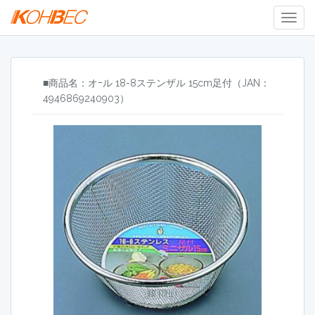
Togg
Navig
■商品名：オｰル 18-8ステンザル 15cm足付（JAN：
4946869240903）