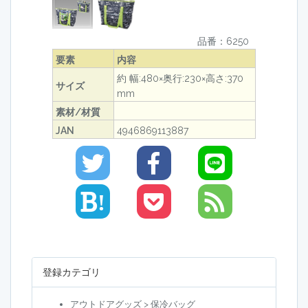
品番：6250
要素
内容
約 幅:480×奥行:230×高さ:370
サイズ
mm
素材/材質
JAN
4946869113887
!
登録カテゴリ
アウトドアグッズ > 保冷バッグ