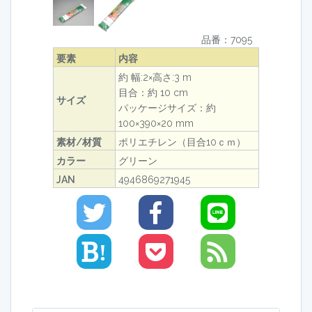
品番：7095
要素
内容
約 幅:2×高さ:3 m
目合：約 10 cm
サイズ
パッケージサイズ：約
100×390×20 mm
素材/材質
ポリエチレン（目合10ｃｍ）
カラー
グリーン
JAN
4946869271945
!