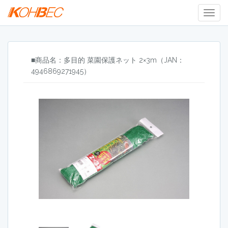
Togg
Navig
■商品名：多目的 菜園保護ネット 2×3m（JAN：
4946869271945）