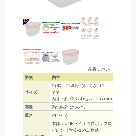
品番：7325
要素
内容
約 幅:110×奥行:156×高さ:110
サイズ
mm
内寸：約 W87×D133×H100 mm
容量
満水時約 1000ml
重さ
約 150 g
本体：CMEバイオ混在ポリプロ
ピレン（耐冷-20℃/耐熱