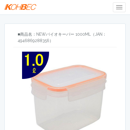
Togg
Navig
■商品名：NEWバイオキーパー 1000ML（JAN：
4946869288356）