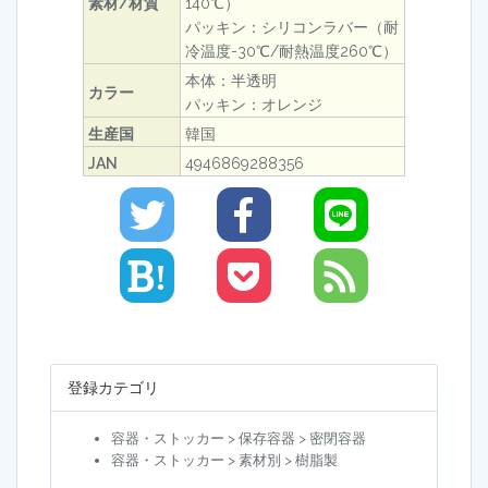
素材/材質
140℃）
パッキン：シリコンラバー（耐
冷温度-30℃/耐熱温度260℃）
本体：半透明
カラー
パッキン：オレンジ
生産国
韓国
JAN
4946869288356
!
登録カテゴリ
容器・ストッカー > 保存容器 > 密閉容器
容器・ストッカー > 素材別 > 樹脂製