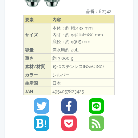
品番：82342
要素
内容
本体：約 幅:433 mm
サイズ
内寸：約 φ420×H180 mm
底径：約 φ365 mm
容量
満水時約 20L
重さ
約 3,000 g
素材/材質
19-0ステンレス(NSSC180)
カラー
シルバー
生産国
日本
JAN
4954057823425
!