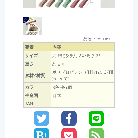
品番：ds-060
要素
内容
サイズ
約 幅:95×奥行:20×高さ:22
重さ
約 9 g
ポリプロピレン（耐熱120℃/耐
素材/材質
冷-20℃）
カラー
3色×各2個
生産国
日本
JAN
!