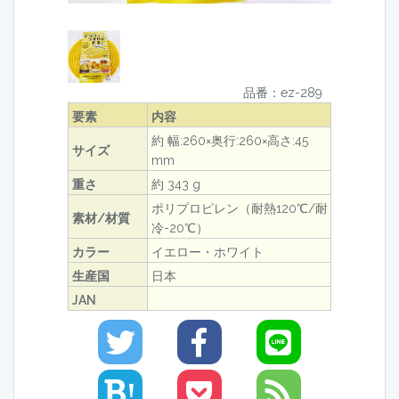
品番：ez-289
要素
内容
約 幅:260×奥行:260×高さ:45
サイズ
mm
重さ
約 343 g
ポリプロピレン（耐熱120℃/耐
素材/材質
冷-20℃）
カラー
イエロー・ホワイト
生産国
日本
JAN
!