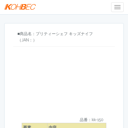
Togg
Navig
■商品名：プリティーシェフ キッズナイフ
（JAN：）
品番：kk-150
要素
内容