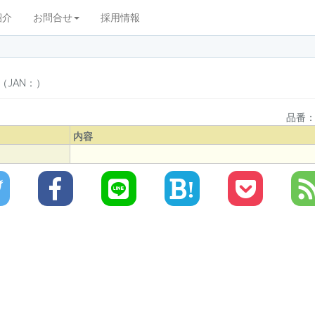
紹介
お問合せ
採用情報
（JAN：）
品番：l
内容
!