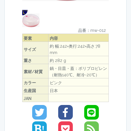
品番：mw-012
要素
内容
約 幅:242×奥行:242×高さ:78
サイズ
mm
重さ
約 282 g
鍋・目皿・蓋：ポリプロピレン
素材/材質
（耐熱140℃、耐冷-20℃）
カラー
ピンク
生産国
日本
JAN
!