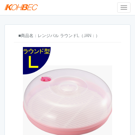
Togg
Navig
■商品名：レンジパル ラウンドL（JAN：）