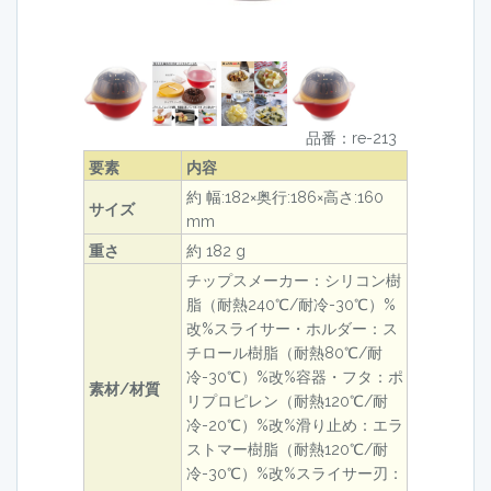
品番：re-213
要素
内容
約 幅:182×奥行:186×高さ:160
サイズ
mm
重さ
約 182 g
チップスメーカー：シリコン樹
脂（耐熱240℃/耐冷-30℃）%
改%スライサー・ホルダー：ス
チロール樹脂（耐熱80℃/耐
冷-30℃）%改%容器・フタ：ポ
素材/材質
リプロピレン（耐熱120℃/耐
冷-20℃）%改%滑り止め：エラ
ストマー樹脂（耐熱120℃/耐
冷-30℃）%改%スライサー刃：