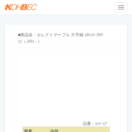
Togg
Navig
■商品名：セレクトマーブル 片手鍋 18cm SM-
17（JAN：）
品番：sm-17
要素
内容