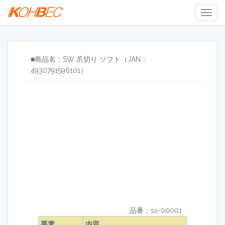
Togg
Navig
■商品名：SW 爪切り ソフト（JAN：
4930791596101）
品番：ss-00001
要素
内容