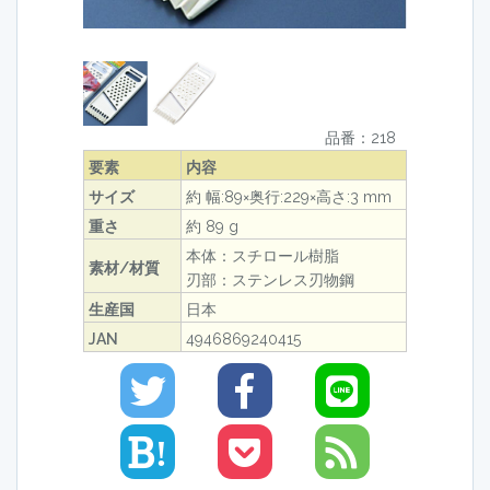
品番：218
要素
内容
サイズ
約 幅:89×奥行:229×高さ:3 mm
重さ
約 89 g
本体：スチロール樹脂
素材/材質
刃部：ステンレス刃物鋼
生産国
日本
JAN
4946869240415
!