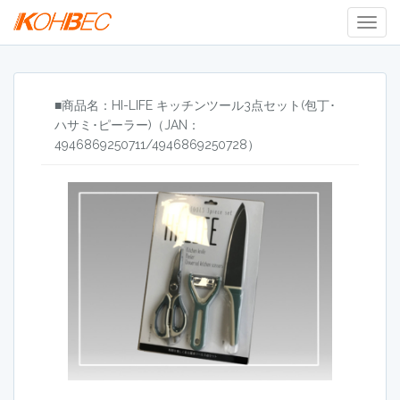
Togg
Navig
■商品名：HI-LIFE キッチンツール3点セット(包丁･
ハサミ･ピーラー)（JAN：
4946869250711/4946869250728）