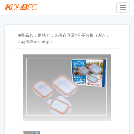
Togg
Navig
■商品名：耐熱ガラス保存容器3P 長方形（JAN：
4946869100641）