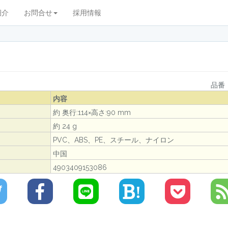
紹介
お問合せ
採用情報
品番：
内容
約 奥行:114×高さ:90 mm
約 24 g
PVC、ABS、PE、スチール、ナイロン
中国
4903409153086
!