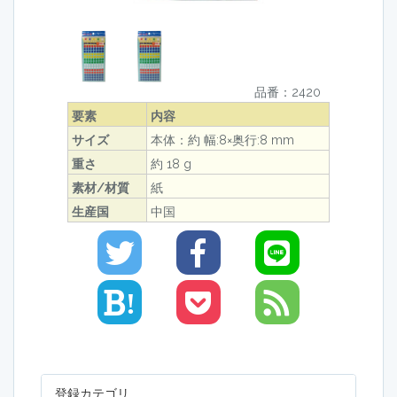
品番：2420
要素
内容
サイズ
本体：約 幅:8×奥行:8 mm
重さ
約 18 g
素材/材質
紙
生産国
中国
!
登録カテゴリ