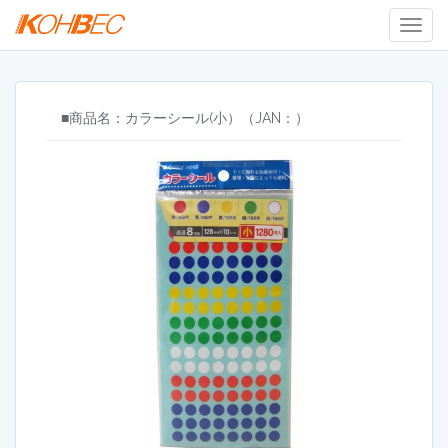
Togg
Navig
■商品名：カラーシール(小）（JAN：）