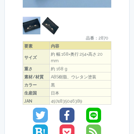
品番：2870
要素
内容
約 幅:168×奥行:254×高さ:20
サイズ
mm
重さ
約 168 g
素材/材質
ABS樹脂、ウレタン塗装
カラー
黒
生産国
日本
JAN
4974835046389
!