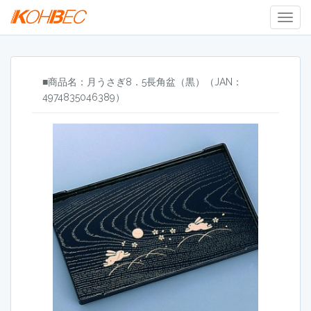
Togg
Navig
■商品名：月うさぎ8．5長角盆（黒）（JAN：
4974835046389）