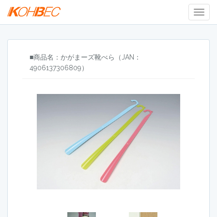
Togg
Navig
■商品名：かがまーズ靴べら（JAN：
4906137306809）