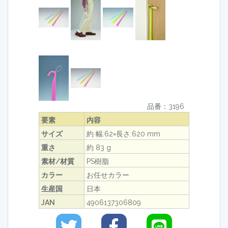
品番：3196
要素
内容
サイズ
約 幅:62×長さ:620 mm
重さ
約 83 g
素材/材質
PS樹脂
カラー
お任せカラー
生産国
日本
JAN
4906137306809