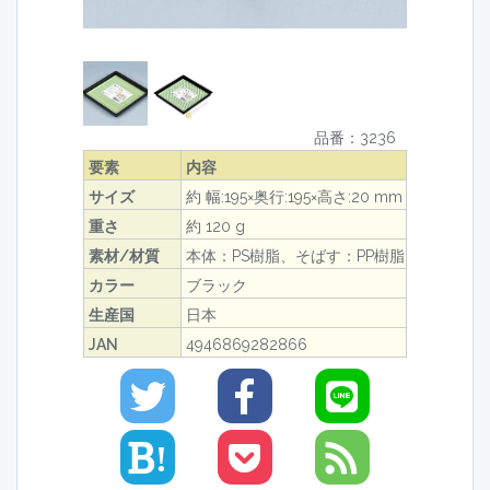
品番：3236
要素
内容
サイズ
約 幅:195×奥行:195×高さ:20 mm
重さ
約 120 g
素材/材質
本体：PS樹脂、そばす：PP樹脂
カラー
ブラック
生産国
日本
JAN
4946869282866
!