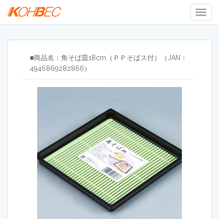
Togg
Navig
■商品名：角そば皿18cm（ＰＰそばス付）（JAN：
4946869282866）