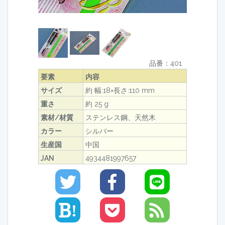
品番：401
要素
内容
サイズ
約 幅:18×長さ:110 mm
重さ
約 25 g
素材/材質
ステンレス鋼、天然木
カラー
シルバー
生産国
中国
JAN
4934481997657
!