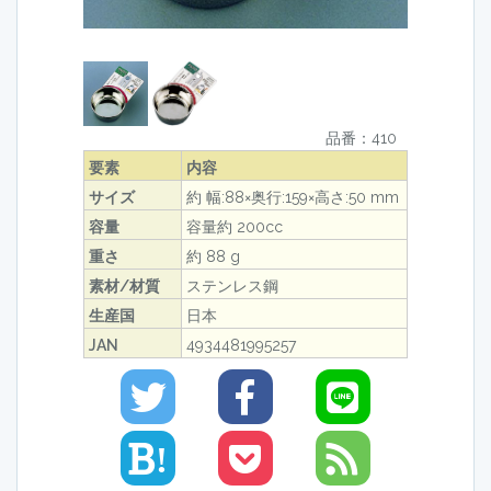
品番：410
要素
内容
サイズ
約 幅:88×奥行:159×高さ:50 mm
容量
容量約 200cc
重さ
約 88 g
素材/材質
ステンレス鋼
生産国
日本
JAN
4934481995257
!