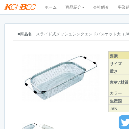
ホーム
商品紹介
会社紹介
事業
■商品名：スライド式メッシュシンクエンドバスケット大（JAN：4
要素
サイズ
重さ
素材/材質
カラー
生産国
JAN