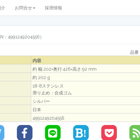
紹介
お問合せ
採用情報
991249204556）
品番：
内容
約 幅:202×奥行:426×高さ:92 mm
約 202 g
18-8ステンレス
滑り止め：合成ゴム
シルバー
日本
4991249204556
!