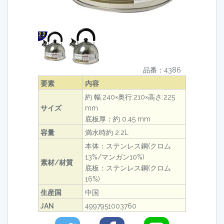
品番：4386
要素
内容
約 幅:240×奥行:210×高さ:225
サイズ
mm
底板厚：約 0.45 mm
容量
満水時約 2.2L
本体：ステンレス鋼(クロム
13%/マンガン10%)
素材/材質
底板：ステンレス鋼(クロム
16%)
生産国
中国
JAN
4997951003760