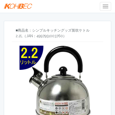
Togg
Navig
■商品名：シンプルキッチングッズ笛吹ケトル
2.2L（JAN：4997951003760）